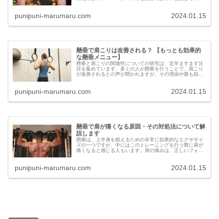
でも特に優れた方法と言えます。この記事では、なぜ懸垂
が背中の鍛錬に適しているのか、そ...
punipuni-marumaru.com
2024.01.15
懸垂で肩こりは改善される？ 【もっとも効果的
な懸垂メニュー】
懸垂と肩こりの関連性についての研究は、近年ますます注
目を集めています。多くの人が懸垂を行うことで、肩こり
が改善されるとの声が聞かれますが、その理由や最も効果
的な懸垂メニューについての情報は十分ではありません。
本記事では、懸垂が肩こりに与える...
punipuni-marumaru.com
2024.01.15
懸垂で肩が痛くなる原因・その対処法について解
説します
懸垂は、上半身を鍛えるための非常に効果的なエクササイ
ズの一つですが、中にはこのトレーニングを行う際に肩が
痛くなると感じる人もいます。肩の痛みは、正しいフォー
ムや事前の準備不足などさまざまな原因が考えられます。
この記事では、懸垂で肩が痛くなる...
punipuni-marumaru.com
2024.01.15