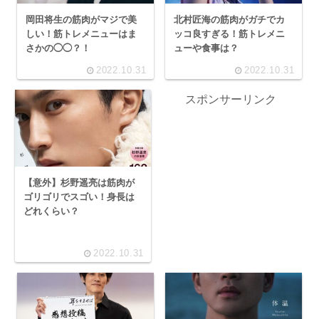
岡田将生の筋肉がマジで美
北村匠海の筋肉がガチでカ
しい！筋トレメニューはま
ッコ良すぎる！筋トレメニ
さかの◯◯？！
ューや食事は？
2022.10.31
2022.10.31
スポンサーリンク
【意外】杉野遥亮は筋肉が
ゴリゴリでスゴい！身長は
どれくらい？
2022.10.31