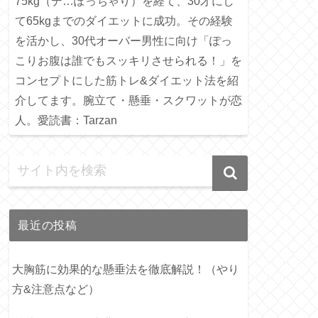
75kg（デ…ぽっちゃり）を経て、30才にし
て65kgまでのダイエットに成功。その経験
を活かし、30代オーバー男性に向け「ぽっ
こりお腹は誰でもスッキリさせられる！」を
コンセプトにした筋トレ&ダイエット法を紹
介してます。腕立て・懸垂・スクワットが恋
人。愛読書：Tarzan
最近の投稿
大胸筋に効果的な懸垂法を徹底解説！（やり
方&注意点など）