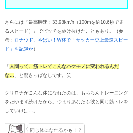
さらには『最高時速：33.98km/h（100mを約10.6秒で走
るスピード）』でピッチを駆け抜けたこともあり。（参
考：
ロナウド、やばい！W杯で「サッカー史上最速スピー
ド」を記録か
）
「
人間って、筋トレでこんなバケモノに変われるんだ
な…
」と驚きっぱなしです。笑
クリロナがこんな体になれたのは、もちろんトレーニング
をたゆまず続けたから。つまりあなたも彼と同じ筋トレを
していけば…。
同じ体になれるかも！？