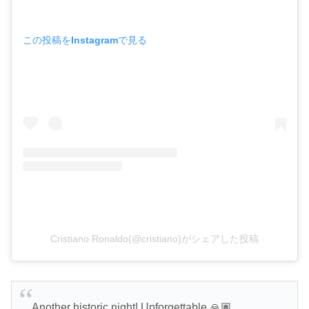
この投稿をInstagramで見る
Cristiano Ronaldo(@cristiano)がシェアした投稿
Another historic night! Unforgettable 🙏🏽