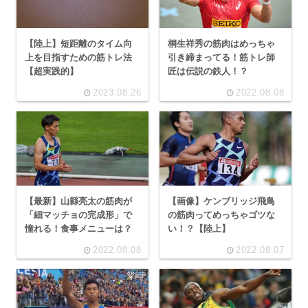
【陸上】短距離のタイム向
桐生祥秀の筋肉はめっちゃ
上を目指すための筋トレ法
引き締まってる！筋トレ師
【超実践的】
匠は伝説の鉄人！？
2023.08.26
2022.08.08
【最新】山縣亮太の筋肉が
【画像】ケンブリッジ飛鳥
「細マッチョの完成形」で
の筋肉ってめっちゃゴツな
憧れる！食事メニューは？
い！？【陸上】
2022.08.08
2022.08.07