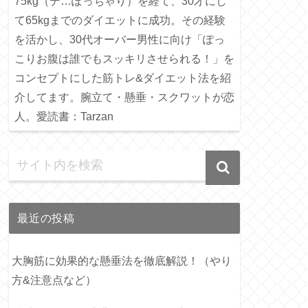
75kg（デ…ぽっちゃり）を経て、30才にし
て65kgまでのダイエットに成功。その経験
を活かし、30代オーバー男性に向け「ぽっ
こりお腹は誰でもスッキリさせられる！」を
コンセプトにした筋トレ&ダイエット法を紹
介してます。腕立て・懸垂・スクワットが恋
人。愛読書：Tarzan
最近の投稿
大胸筋に効果的な懸垂法を徹底解説！（やり
方&注意点など）