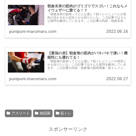
朝倉未来の筋肉がゴリゴリでスゴい！これならメ
イウェザーに勝てる！？
「朝倉未来の筋肉ってどんな感じ？筋トレメニューとか筋
肉が活かされた試合とかも知りたいな」この記事ではそん
な疑問を解決していきます。この記事の内容：朝倉未来の
筋肉画像・筋トレメニュー・筋肉が大いに活かされた試合
を紹介etc...
punipuni-marumaru.com
2022.06.16
【最強の弟】朝倉海の筋肉がバキバキで凄い！機
能性にも優れてる！
「朝倉海の筋肉ってどんな感じ？筋トレメニューや身長と
かも知りたいな」この記事ではそんな疑問を解決していき
ます。この記事の内容：朝倉海の筋肉画像・筋トレメニュ
ー・身長・体重はどれくらい？etc...
punipuni-marumaru.com
2022.06.27
アスリート
格闘家
筋トレ
スポンサーリンク