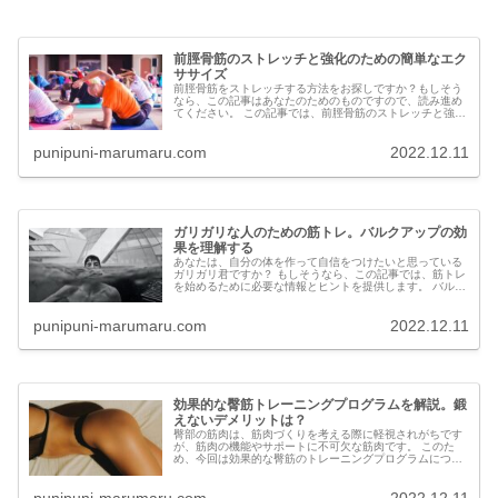
前脛骨筋のストレッチと強化のための簡単なエク
ササイズ
前脛骨筋をストレッチする方法をお探しですか？もしそう
なら、この記事はあなたのためのものですので、読み進め
てください。 この記事では、前脛骨筋のストレッチと強化
に役立つ簡単なエクササイズを紹介します。 筋肉を伸ばさ
ないとどうなるの...
punipuni-marumaru.com
2022.12.11
ガリガリな人のための筋トレ。バルクアップの効
果を理解する
あなたは、自分の体を作って自信をつけたいと思っている
ガリガリ君ですか？ もしそうなら、この記事では、筋トレ
を始めるために必要な情報とヒントを提供します。 バルク
アップのメリット、どこから始めればいいのか、1ヶ月の
筋トレでどのよう...
punipuni-marumaru.com
2022.12.11
効果的な臀筋トレーニングプログラムを解説。鍛
えないデメリットは？
臀部の筋肉は、筋肉づくりを考える際に軽視されがちです
が、筋肉の機能やサポートに不可欠な筋肉です。 このた
め、今回は効果的な臀筋のトレーニングプログラムについ
て説明します。 臀筋を鍛えるコツ、臀筋とは何か、臀筋を
鍛えない場合のメリ...