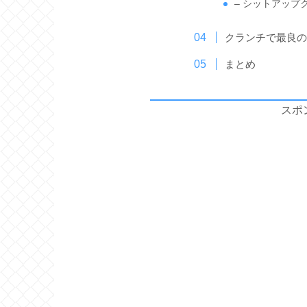
– シットアップ
クランチで最良
まとめ
スポ