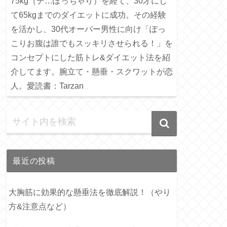
75kg（デ…ぽっちゃり）を経て、30才にし
て65kgまでのダイエットに成功。その経験
を活かし、30代オーバー男性に向け「ぽっ
こりお腹は誰でもスッキリさせられる！」を
コンセプトにした筋トレ&ダイエット法を紹
介してます。腕立て・懸垂・スクワットが恋
人。愛読書：Tarzan
最近の投稿
大胸筋に効果的な懸垂法を徹底解説！（やり
方&注意点など）