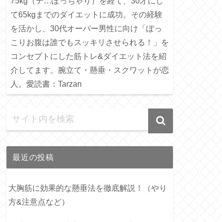
75kg（デ…ぽっちゃり）を経て、30才にし
て65kgまでのダイエットに成功。その経験
を活かし、30代オーバー男性に向け「ぽっ
こりお腹は誰でもスッキリさせられる！」を
コンセプトにした筋トレ&ダイエット法を紹
介してます。腕立て・懸垂・スクワットが恋
人。愛読書：Tarzan
最近の投稿
大胸筋に効果的な懸垂法を徹底解説！（やり
方&注意点など）