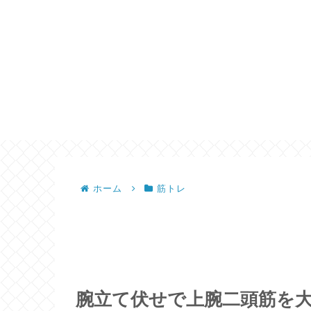
ホーム
筋トレ
腕立て伏せで上腕二頭筋を