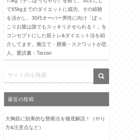
75kg（デ…ぽっちゃり）を経て、30才にし
て65kgまでのダイエットに成功。その経験
を活かし、30代オーバー男性に向け「ぽっ
こりお腹は誰でもスッキリさせられる！」を
コンセプトにした筋トレ&ダイエット法を紹
介してます。腕立て・懸垂・スクワットが恋
人。愛読書：Tarzan
最近の投稿
大胸筋に効果的な懸垂法を徹底解説！（やり
方&注意点など）