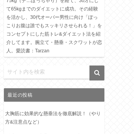
75kg（デ…ぽっちゃり）を経て、30才にし
て65kgまでのダイエットに成功。その経験
を活かし、30代オーバー男性に向け「ぽっ
こりお腹は誰でもスッキリさせられる！」を
コンセプトにした筋トレ&ダイエット法を紹
介してます。腕立て・懸垂・スクワットが恋
人。愛読書：Tarzan
最近の投稿
大胸筋に効果的な懸垂法を徹底解説！（やり
方&注意点など）