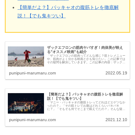
【簡単だよ？】パッキャオの腹筋トレを徹底解
説！【でも鬼キツい】
ザックエフロンの筋肉ヤバすぎ！肉体美が映え
る”オススメ映画”も紹介
「ザックエフロンの筋肉ってどんな感じ？筋トレメニュー
や、筋肉がよく分かる映画とかも知りたい」この記事では
その疑問を解決していきます。この記事の内容：ザックエ
フロンの筋肉画像・筋トレは超ハード！・筋肉が映えるオ
ススメ映画は？etc...
punipuni-marumaru.com
2022.05.19
【簡単だよ？】パッキャオの腹筋トレを徹底解
説！【でも鬼キツい】
「マニー・パッキャオの腹筋トレってどれほどエゲツなか
ったの？」「その筋トレでお腹はどれくらいバキバキ
に？」「そもそも何でそこまで鍛えてたの？」そんな疑問
を解決していきますね。この記事を最後まで読めば、あな
たのお腹も来年にはバッキバキです！
punipuni-marumaru.com
2021.12.10