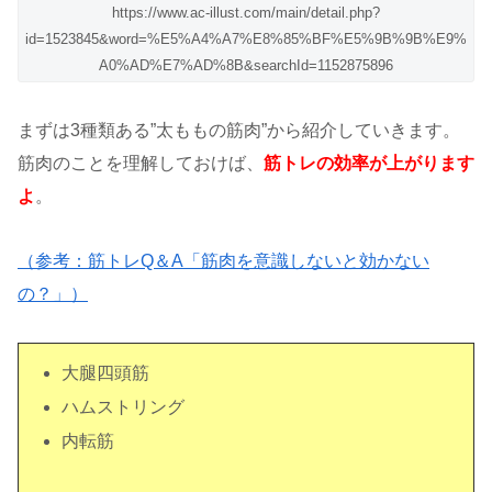
https://www.ac-illust.com/main/detail.php?
id=1523845&word=%E5%A4%A7%E8%85%BF%E5%9B%9B%E9%
A0%AD%E7%AD%8B&searchId=1152875896
まずは3種類ある”太ももの筋肉”から紹介していきます。
筋肉のことを理解しておけば、
筋トレの効率が上がります
よ
。
（参考：筋トレQ＆A「筋肉を意識しないと効かない
の？」）
大腿四頭筋
ハムストリング
内転筋