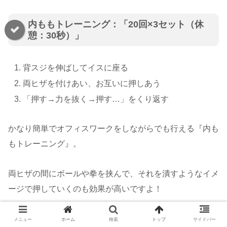
内ももトレーニング：「20回×3セット（休
憩：30秒）」
背スジを伸ばしてイスに座る
両ヒザを付けあい、お互いに押しあう
「押す→力を抜く→押す…」をくり返す
かなり簡単でオフィスワークをしながらでも行える『内も
もトレーニング』。
両ヒザの間にボールや拳を挟んで、それを潰すようなイメ
ージで押していくのも効果が高いですよ！
メニュー
ホーム
検索
トップ
サイドバー
めちゃくちゃ手軽に内ももを鍛えられるの