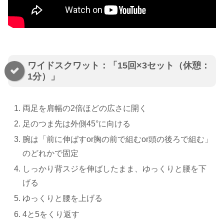
ワイドスクワット：「15回×3セット（休憩：
1分）」
両足を肩幅の2倍ほどの広さに開く
足のつま先は外側45°に向ける
腕は「前に伸ばすor胸の前で組むor頭の後ろで組む」
のどれかで固定
しっかり背スジを伸ばしたまま、ゆっくりと腰を下
げる
ゆっくりと腰を上げる
4と5をくり返す