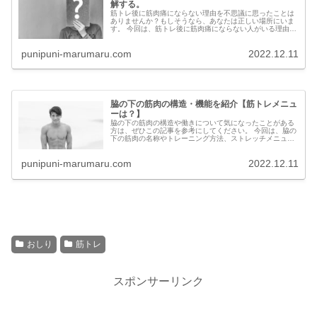
解する。
筋トレ後に筋肉痛にならない理由を不思議に思ったことは
ありませんか？もしそうなら、あなたは正しい場所にいま
す。 今回は、筋トレ後に筋肉痛にならない人がいる理由
と、普段から筋肉痛にならない人の特徴、そして筋肉痛に
ならない方法について詳しく...
punipuni-marumaru.com
2022.12.11
脇の下の筋肉の構造・機能を紹介【筋トレメニュ
ーは？】
脇の下の筋肉の構造や働きについて気になったことがある
方は、ぜひこの記事を参考にしてください。 今回は、脇の
下の筋肉の名称やトレーニング方法、ストレッチメニュー
の選択肢、筋肉が痛くなる理由などを解説します。 そのた
め、脇の下の筋肉...
punipuni-marumaru.com
2022.12.11
おしり
筋トレ
スポンサーリンク