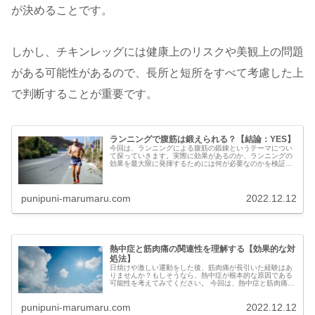
が決めることです。
しかし、チキンレッグには健康上のリスクや美観上の問題
がある可能性があるので、長所と短所をすべて考慮した上
で判断することが重要です。
ランニングで腹筋は鍛えられる？【結論：YES】
今回は、ランニングによる腹筋の鍛錬というテーマについ
て探っていきます。実際に効果があるのか、ランニングの
効果を最大限に発揮するためには何が必要なのかを検証し
ていきます。 また、何分、どれくらいの距離を走ればいい
のか、どのような順番で腹...
punipuni-marumaru.com
2022.12.12
熱中症と筋肉痛の関連性を理解する【効果的な対
処法】
日焼けや激しい運動をした後、筋肉痛が長引いた経験はあ
りませんか？もしそうなら、熱中症が根本的な原因である
可能性を考えてみてください。 今回は、熱中症と筋肉痛の
関係、筋肉痛の持続時間、効果的な対策についてご紹介し
ます。それでは、筋肉痛の...
punipuni-marumaru.com
2022.12.12