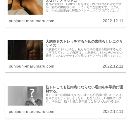
えないデメリットは？
臀部の筋肉は、筋肉づくりを考える際に軽視されがちです
が、筋肉の機能やサポートに不可欠な筋肉です。 このた
め、今回は効果的な臀筋のトレーニングプログラムについ
て説明します。 臀筋を鍛えるコツ、臀筋とは何か、臀筋を
鍛えない場合のメリ...
punipuni-marumaru.com
2022.12.11
大胸筋をストレッチするための素晴らしいエクサ
サイズ
大胸筋のストレッチは、私たちの体の健康を維持するため
に不可欠です。 この記事は、大胸筋のストレッチのための
素晴らしいエクササイズを見つけたいと強く思っている人
のために特別に書かれたものです。 この記事内では、スト
レッチメニューの...
punipuni-marumaru.com
2022.12.11
筋トレしても筋肉痛にならない理由を科学的に理
解する。
筋トレ後に筋肉痛にならない理由を不思議に思ったことは
ありませんか？もしそうなら、あなたは正しい場所にいま
す。 今回は、筋トレ後に筋肉痛にならない人がいる理由
と、普段から筋肉痛にならない人の特徴、そして筋肉痛に
ならない方法について詳しく...
punipuni-marumaru.com
2022.12.11