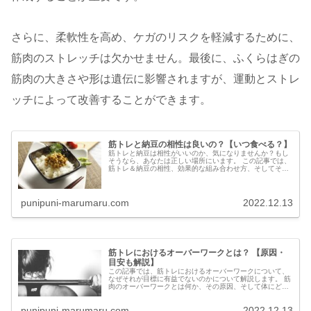
さらに、柔軟性を高め、ケガのリスクを軽減するために、
筋肉のストレッチは欠かせません。最後に、ふくらはぎの
筋肉の大きさや形は遺伝に影響されますが、運動とストレ
ッチによって改善することができます。
筋トレと納豆の相性は良いの？【いつ食べる？】
筋トレと納豆は相性がいいのか、気になりませんか？もし
そうなら、あなたは正しい場所にいます。 この記事では、
筋トレ＆納豆の相性、効果的な組み合わせ方、そしてその
効果についてご紹介しています。この記事を読めば、あな
たのフィットネスゴール達...
punipuni-marumaru.com
2022.12.13
筋トレにおけるオーバーワークとは？ 【原因・
目安も解説】
この記事では、筋トレにおけるオーバーワークについて、
なぜそれが目標に有益でないのかについて解説します。 筋
肉のオーバーワークとは何か、その原因、そして体にどの
ような影響を及ぼすのかを見ていきます。また、筋肉のオ
ーバーワークを経験する可...
punipuni-marumaru.com
2022.12.13