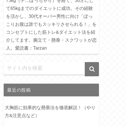
75kg（デ…ぽっちゃり）を経て、30才にし
て65kgまでのダイエットに成功。その経験
を活かし、30代オーバー男性に向け「ぽっ
こりお腹は誰でもスッキリさせられる！」を
コンセプトにした筋トレ&ダイエット法を紹
介してます。腕立て・懸垂・スクワットが恋
人。愛読書：Tarzan
最近の投稿
大胸筋に効果的な懸垂法を徹底解説！（やり
方&注意点など）