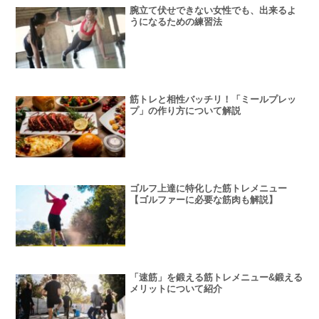
腕立て伏せできない女性でも、出来るよ
うになるための練習法
筋トレと相性バッチリ！「ミールプレッ
プ」の作り方について解説
ゴルフ上達に特化した筋トレメニュー
【ゴルファーに必要な筋肉も解説】
「速筋」を鍛える筋トレメニュー&鍛える
メリットについて紹介