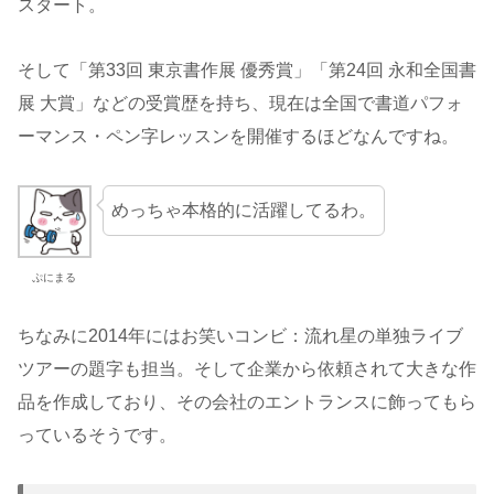
スタート。
そして「第33回 東京書作展 優秀賞」「第24回 永和全国書
展 大賞」などの受賞歴を持ち、現在は全国で書道パフォ
ーマンス・ペン字レッスンを開催するほどなんですね。
めっちゃ本格的に活躍してるわ。
ぷにまる
ちなみに2014年にはお笑いコンビ：流れ星の単独ライブ
ツアーの題字も担当。そして企業から依頼されて大きな作
品を作成しており、その会社のエントランスに飾ってもら
っているそうです。