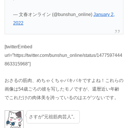
— 文春オンライン (@bunshun_online)
January 2,
2022
[twitterEmbed
url=”https://twitter.com/bunshun_online/status/1477597444
863315968″]
おさるの筋肉、めちゃくちゃバキバキですよね！これらの
画像は54歳ごろの彼を写したモノですが、還暦近い年齢
でこれだけの肉体美を誇っているのはエゲツないです。
さすが”元祖筋肉芸人”。