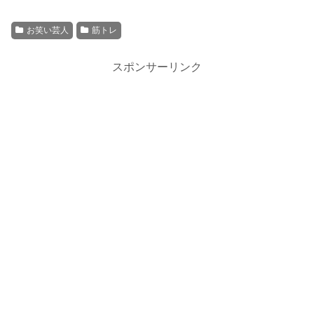
お笑い芸人
筋トレ
スポンサーリンク