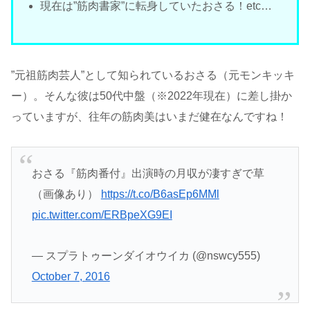
現在は”筋肉書家”に転身していたおさる！etc…
”元祖筋肉芸人”として知られているおさる（元モンキッキ
ー）。そんな彼は50代中盤（※2022年現在）に差し掛か
っていますが、往年の筋肉美はいまだ健在なんですね！
おさる『筋肉番付』出演時の月収が凄すぎで草
（画像あり）
https://t.co/B6asEp6MMl
pic.twitter.com/ERBpeXG9EI
— スプラトゥーンダイオウイカ (@nswcy555)
October 7, 2016