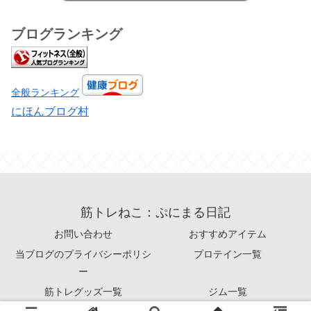
ブログランキング
全般ランキング
にほんブログ村
筋トレねこ：ぷにまる日記
お問い合わせ
おすすめアイテム
当ブログのプライバシーポリシ
プロテイン一覧
ー
筋トレグッズ一覧
ジム一覧