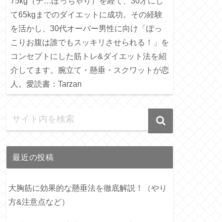
75kg（デ…ぽっちゃり）を経て、30才にし
て65kgまでのダイエットに成功。その経験
を活かし、30代オーバー男性に向け「ぽっ
こりお腹は誰でもスッキリさせられる！」を
コンセプトにした筋トレ&ダイエット法を紹
介してます。腕立て・懸垂・スクワットが恋
人。愛読書：Tarzan
最近の投稿
大胸筋に効果的な懸垂法を徹底解説！（やり
方&注意点など）