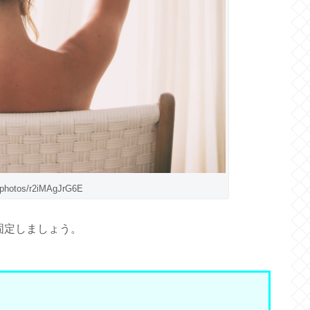
/photos/r2iMAgJrG6E
固定しましょう。