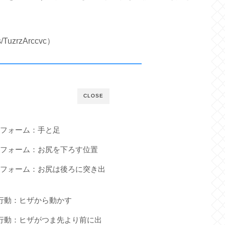
TuzrzArccvc）
CLOSE
本フォーム：手と足
本フォーム：お尻を下ろす位置
本フォーム：お尻は後ろに突き出
行動：ヒザから動かす
行動：ヒザがつま先より前に出