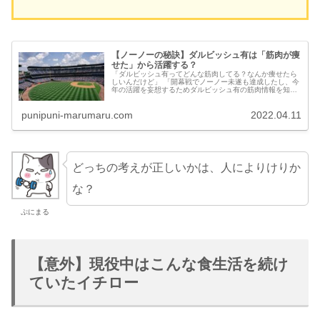
【ノーノーの秘訣】ダルビッシュ有は「筋肉が痩
せた」から活躍する？
「ダルビッシュ有ってどんな筋肉してる？なんか痩せたら
しいんだけど」 「開幕戦でノーノー未遂も達成したし、今
年の活躍を妄想するためダルビッシュ有の筋肉情報を知っ
ておきたい」 どうも、かれこれ20年近くダルビッシュを応
援してる”ぷに...
punipuni-marumaru.com
2022.04.11
どっちの考えが正しいかは、人によりけりか
な？
ぷにまる
【意外】現役中はこんな食生活を続け
ていたイチロー