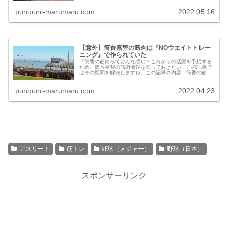
央の筋肉...
punipuni-marumaru.com
2022.05.16
【意外】筒香嘉智の筋肉は『NOウエイトトレー
ニング』で作られていた
「筒香の筋肉ってどんな感じ？これからの活躍を予想する
ため、筒香嘉智の筋肉情報を知っておきたい」この記事で
はその疑問を解決しますね。この記事の内容：筒香の筋肉
画像・筒香はウエイトトレーニングを真っ向否定・握力も
高校生の頃から超日本人レベルだったetc...
punipuni-marumaru.com
2022.04.23
アスリート
筋トレ
野球（メジャー）
野球（日本）
スポンサーリンク