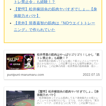
トレ禁止令」も経験！？
【驚愕】松井稼頭央の筋肉ヤバすぎでしょ…【身
体能力オバケ】
【意外】筒香嘉智の筋肉は『NOウエイトトレー
ニング』で作られていた
松井秀喜の筋肉はやっぱりゴリゴリ！しかし「筋
トレ禁止令」も経験！？
「松井秀喜の筋肉ってどんな感じ？筋トレメニューやウラ
話とかも知りたい」この記事ではそんな疑問を解決してい
きますね。この記事の内容：松井秀喜の筋肉画像・筋トレ
メニュー・実は「筋トレ禁止令」を出されていた！？etc...
punipuni-marumaru.com
2022.07.15
【驚愕】松井稼頭央の筋肉ヤバすぎでしょ...【身
体能力オバケ】
「松井稼頭央ってどんな筋肉してる？身体能力とか筋トレ
メニューとかも知りたいな」 どうも、小さい頃から「実力
のパ・リーグ」が好きな”ぷに丸”です。この記事では上記
の疑問を解決していきますね。 この記事の内容 松井稼頭