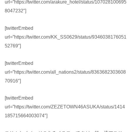
url=”https://twitter.com/arakure_hotel/status/107028100695
8047232″]
[twitterEmbed
url=”https://twitter.com/KK_SS0629/status/9346038176051
52769″]
[twitterEmbed
url=”https://twitter.com/all_nations2/status/8363682303608
70916″]
[twitterEmbed
url=”https://twitter.com/ZEZETOWN46ASUKA/status/1414
185715664003074″]