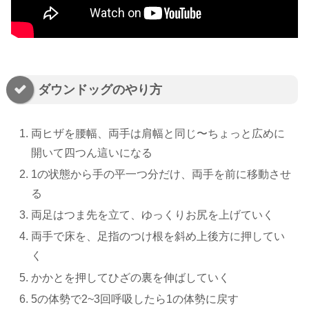
ダウンドッグのやり方
両ヒザを腰幅、両手は肩幅と同じ〜ちょっと広めに
開いて四つん這いになる
1の状態から手の平一つ分だけ、両手を前に移動させ
る
両足はつま先を立て、ゆっくりお尻を上げていく
両手で床を、足指のつけ根を斜め上後方に押してい
く
かかとを押してひざの裏を伸ばしていく
5の体勢で2~3回呼吸したら1の体勢に戻す