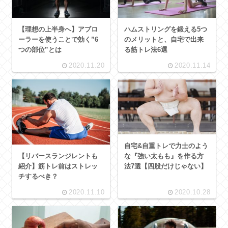
【理想の上半身へ】アブロ
ハムストリングを鍛える5つ
ーラーを使うことで効く”6
のメリットと、自宅で出来
つの部位”とは
る筋トレ法6選
2020.11.20
2020.11.14
自宅&自重トレで力士のよう
【リバースランジレントも
な『強い太もも』を作る方
紹介】筋トレ前はストレッ
法7選【四股だけじゃない】
チするべき？
2020.11.10
2020.10.28