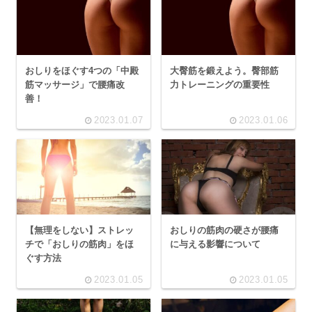
おしりをほぐす4つの「中殿
大臀筋を鍛えよう。臀部筋
筋マッサージ」で腰痛改
力トレーニングの重要性
善！
2023.01.07
2023.01.06
【無理をしない】ストレッ
おしりの筋肉の硬さが腰痛
チで「おしりの筋肉」をほ
に与える影響について
ぐす方法
2023.01.05
2023.01.05