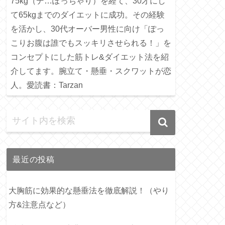
75kg（デ…ぽっちゃり）を経て、30才にし
て65kgまでのダイエットに成功。その経験
を活かし、30代オーバー男性に向け「ぽっ
こりお腹は誰でもスッキリさせられる！」を
コンセプトにした筋トレ&ダイエット法を紹
介してます。腕立て・懸垂・スクワットが恋
人。愛読書：Tarzan
最近の投稿
大胸筋に効果的な懸垂法を徹底解説！（やり
方&注意点など）