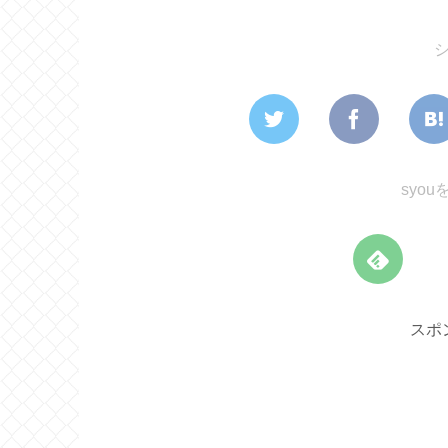
syo
スポ