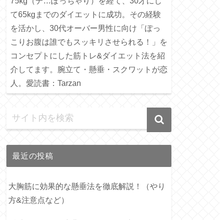
75kg（デ…ぽっちゃり）を経て、30才にし
て65kgまでのダイエットに成功。その経験
を活かし、30代オーバー男性に向け「ぽっ
こりお腹は誰でもスッキリさせられる！」を
コンセプトにした筋トレ&ダイエット法を紹
介してます。腕立て・懸垂・スクワットが恋
人。愛読書：Tarzan
最近の投稿
大胸筋に効果的な懸垂法を徹底解説！（やり
方&注意点など）